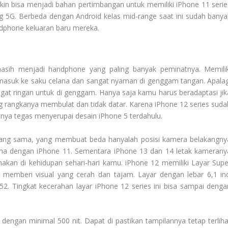
in bisa menjadi bahan pertimbangan untuk memiliki iPhone 11 serie
ng 5G. Berbeda dengan Android kelas mid-range saat ini sudah banya
dphone keluaran baru mereka.
sih menjadi handphone yang paling banyak peminatnya. Memilik
 masuk ke saku celana dan sangat nyaman di genggam tangan. Apalag
gat ringan untuk di genggam. Hanya saja kamu harus beradaptasi jik
angkanya membulat dan tidak datar. Karena iPhone 12 series suda
ya tegas menyerupai desain iPhone 5 terdahulu.
 yang sama, yang membuat beda hanyalah posisi kamera belakangny
ama dengan iPhone 11. Sementara iPhone 13 dan 14 letak kamerany
nakan di kehidupan sehari-hari kamu. iPhone 12 memiliki Layar Supe
 memberi visual yang cerah dan tajam.
Layar dengan lebar 6,1 inc
2. Tingkat kecerahan layar iPhone 12 series ini bisa sampai denga
dengan minimal 500 nit. Dapat di pastikan tampilannya tetap terliha