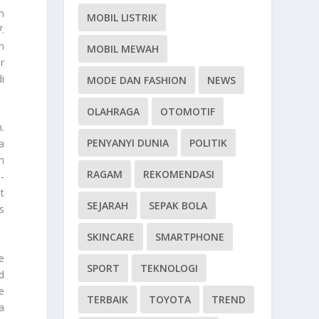
n
MOBIL LISTRIK
.
n
MOBIL MEWAH
r
i
MODE DAN FASHION
NEWS
OLAHRAGA
OTOMOTIF
.
PENYANYI DUNIA
POLITIK
a
n
RAGAM
REKOMENDASI
-
t
SEJARAH
SEPAK BOLA
s
SKINCARE
SMARTPHONE
e
SPORT
TEKNOLOGI
d
e
TERBAIK
TOYOTA
TREND
a