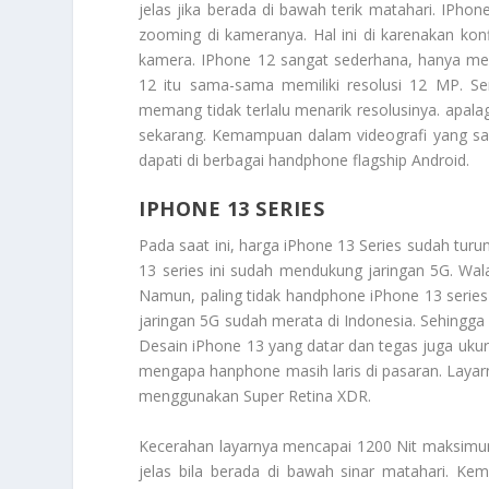
jelas jika berada di bawah terik matahari. IP
zooming di kameranya. Hal ini di karenakan kon
kamera. IPhone 12 sangat sederhana, hanya me
12 itu sama-sama memiliki resolusi 12 MP. Sem
memang tidak terlalu menarik resolusinya. apalag
sekarang. Kemampuan dalam videografi yang san
dapati di berbagai handphone flagship Android.
IPHONE 13 SERIES
Pada saat ini, harga
iPhone 13 Series
sudah turun
13 series ini sudah mendukung jaringan 5G. Wal
Namun, paling tidak handphone iPhone 13 serie
jaringan 5G sudah merata di Indonesia. Sehingga 
Desain iPhone 13 yang datar dan tegas juga ukur
mengapa hanphone masih laris di pasaran. Laya
menggunakan Super Retina XDR.
Kecerahan layarnya mencapai 1200 Nit maksimumn
jelas bila berada di bawah sinar matahari. Ke