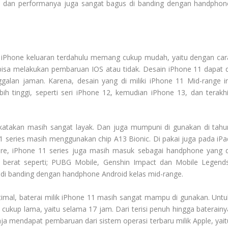
an dan performanya juga sangat bagus di banding dengan handphon
iPhone keluaran terdahulu memang cukup mudah, yaitu dengan car
bisa melakukan pembaruan IOS atau tidak.
Desain iPhone 11 dapat d
ggalan jaman. Karena, desain yang di miliki
iPhone 11 Mid-range
in
bih tinggi, seperti seri iPhone 12, kemudian iPhone 13, dan terakhi
di katakan masih sangat layak. Dan juga mumpuni di gunakan di tahu
1 series masih menggunakan chip A13 Bionic. Di pakai juga pada iPa
Store, iPhone 11 series juga masih masuk sebagai handphone yang d
erat seperti; PUBG Mobile, Genshin Impact dan Mobile Legends
a di banding dengan handphone Android kelas mid-range.
timal, baterai milik iPhone 11 masih sangat mampu di gunakan. Untu
ukup lama, yaitu selama 17 jam. Dari terisi penuh hingga baterainy
aja mendapat pembaruan dari sistem operasi terbaru milik Apple, yait