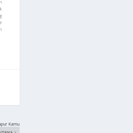
n
k
g
e
h
apur Kamu
UTNYA