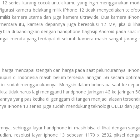
hone 12 series kurang cocok untuk kamu yang ingin menggunakan mod
figurasi kamera belakang milik iPhone 12 tidak menyediakan telefot
miliki kamera utama dan juga kamera ultrawide. Dua kamera iPhon
entara itu, kamera depannya juga beresolusi 12 MP, jika di liha
i bila di bandingkan dengan handphone flaghsip Android pada saat in
gat merata yang terdapat di seluruh kamera masih sangat jarang d
 harga mencapai stengah dari harga pada saat peluncurannya. iPhon
aupun di Indonesia masih belum tersedia jaringan 5G secara optimal
s ini sudah menggunakannya. Mungkin dalam beberapa saat ke depan
kita tidak harus lagi mengganti handphone jaringan 4G ke jaringan 5G
annya yang pas ketika di genggam di tangan menjadi alasan tersendir
rnya iPhone 13 series juga sudah mendukung teknologi OLED dan jug
ya, sehingga layar handphone ini masih bisa di lihat dengan sanga
mudian, resolusi layar iphone 13 sebesar 1170 x 2532 piksel denga