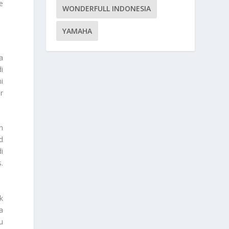
e
WONDERFULL INDONESIA
YAMAHA
a
i
i
r
n
d
i
.
k
a
u