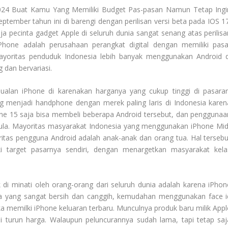
2024 Buat Kamu Yang Memiliki Budget Pas-pasan Namun Tetap Ingi
tember tahun ini di barengi dengan perilisan versi beta pada IOS 17
a pecinta gadget Apple di seluruh dunia sangat senang atas perilisa
iPhone adalah perusahaan perangkat digital dengan memiliki pasa
Mayoritas penduduk Indonesia lebih banyak menggunakan Android d
dan bervariasi.
ualan iPhone di karenakan harganya yang cukup tinggi di pasaran
g menjadi handphone dengan merek paling laris di Indonesia karen
e 15 saja bisa membeli beberapa Android tersebut, dan penggunaa
emula. Mayoritas masyarakat Indonesia yang menggunakan
iPhone Mid
tas pengguna Android adalah anak-anak dan orang tua. Hal tersebu
 target pasarnya sendiri, dengan menargetkan masyarakat kela
di minati oleh orang-orang dari seluruh dunia adalah karena iPhon
ra yang sangat bersih dan canggih, kemudahan menggunakan face i
a memilki iPhone keluaran terbaru. Munculnya produk baru milik Appl
 turun harga. Walaupun peluncurannya sudah lama, tapi tetap saj