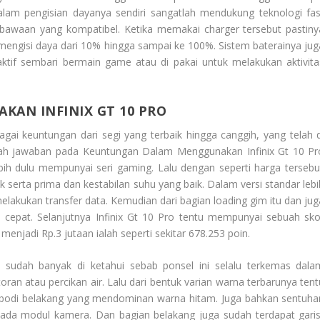
am pengisian dayanya sendiri sangatlah mendukung teknologi fas
bawaan yang kompatibel. Ketika memakai charger tersebut pastiny
engisi daya dari 10% hingga sampai ke 100%. Sistem baterainya jug
aktif sembari bermain game atau di pakai untuk melakukan aktivita
AN INFINIX GT 10 PRO
gai keuntungan dari segi yang terbaik hingga canggih, yang telah d
ilah jawaban pada
Keuntungan
Dalam Menggunakan Infinix Gt 10 Pr
ebih dulu mempunyai seri gaming. Lalu dengan seperti harga tersebu
k serta prima dan kestabilan suhu yang baik. Dalam versi standar lebi
elakukan transfer data. Kemudian dari bagian loading gim itu dan jug
ih cepat. Selanjutnya Infinix Gt 10 Pro tentu mempunyai sebuah sko
njadi Rp.3 jutaan ialah seperti sekitar 678.253 poin.
u sudah banyak di ketahui sebab ponsel ini selalu terkemas dala
ran atau percikan air. Lalu dari bentuk varian warna terbarunya tent
 bodi belakang yang mendominan warna hitam. Juga bahkan sentuha
pada modul kamera. Dan bagian belakang juga sudah terdapat garis