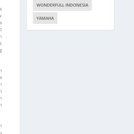
WONDERFULL INDONESIA
a
i
YAMAHA
a
0
n
s
g
n
a
h
h
n
n
n
u