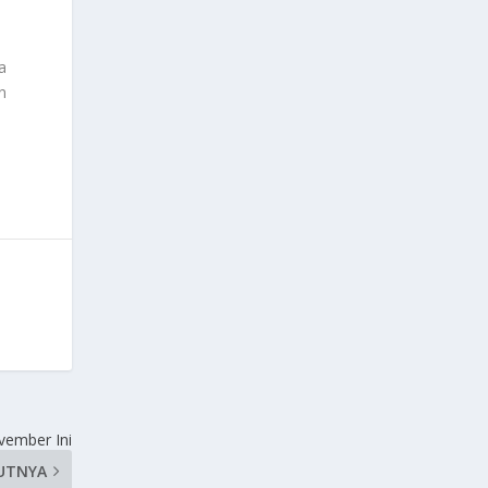
a
n
vember Ini
UTNYA