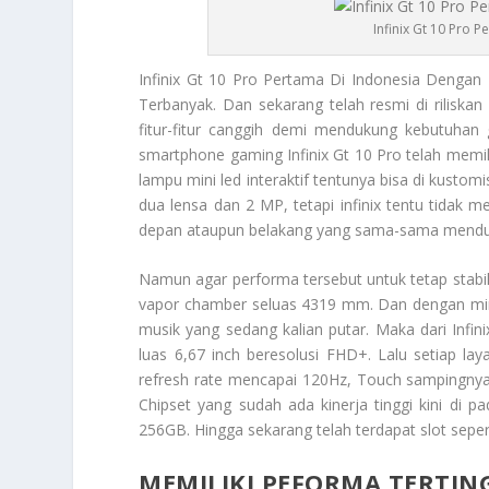
Infinix Gt 10 Pro 
Infinix Gt 10 Pro
Pertama Di Indonesia Dengan K
Terbanyak. Dan sekarang telah resmi di riliska
fitur-fitur canggih demi mendukung kebutuhan 
smartphone gaming
Infinix Gt 10 Pro
telah memili
lampu mini led interaktif tentunya bisa di kusto
dua lensa dan 2 MP, tetapi infinix tentu tidak
depan ataupun belakang yang sama-sama menduku
Namun agar performa tersebut untuk tetap stab
vapor chamber seluas 4319 mm. Dan dengan mini
musik yang sedang kalian putar. Maka dari
Infin
luas 6,67 inch beresolusi FHD+. Lalu setiap laya
refresh rate mencapai 120Hz, Touch sampingny
Chipset yang sudah ada kinerja tinggi kini di
256GB. Hingga sekarang telah terdapat slot sepe
MEMILIKI PEFORMA TERTIN