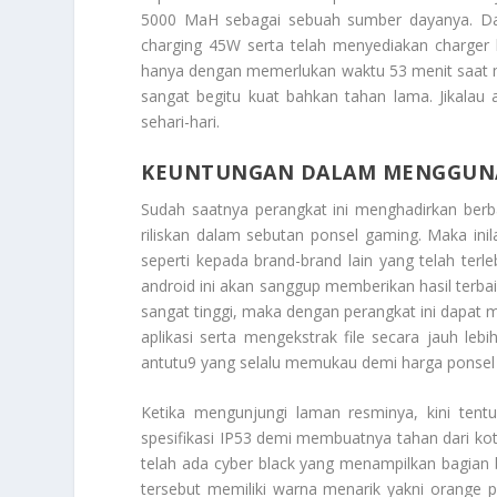
5000 MaH sebagai sebuah sumber dayanya. Dal
charging 45W serta telah menyediakan charger 
hanya dengan memerlukan waktu 53 menit saat m
sangat begitu kuat bahkan tahan lama. Jikalau 
sehari-hari.
KEUNTUNGAN DALAM MENGGUNAK
Sudah saatnya perangkat ini menghadirkan berba
riliskan dalam sebutan ponsel gaming. Maka in
seperti kepada brand-brand lain yang telah terl
android ini akan sanggup memberikan hasil terbai
sangat tinggi, maka dengan perangkat ini dapat m
aplikasi serta mengekstrak file secara jauh leb
antutu9 yang selalu memukau demi harga ponsel me
Ketika mengunjungi laman resminya, kini tent
spesifikasi IP53 demi membuatnya tahan dari koto
telah ada cyber black yang menampilkan bagian
tersebut memiliki warna menarik yakni orange 