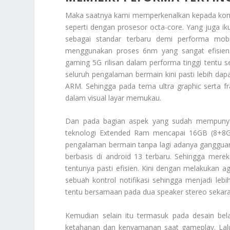
Maka saatnya kami memperkenalkan kepada kon
seperti dengan prosesor octa-core. Yang juga iku
sebagai standar terbaru demi performa mobi
menggunakan proses 6nm yang sangat efisien.
gaming 5G rilisan dalam performa tinggi tentu 
seluruh pengalaman bermain kini pasti lebih dap
ARM. Sehingga pada tema ultra graphic serta f
dalam visual layar memukau.
Dan pada bagian aspek yang sudah mempunyai
teknologi Extended Ram mencapai 16GB (8+8GB
pengalaman bermain tanpa lagi adanya gangguan.
berbasis di android 13 terbaru. Sehingga mere
tentunya pasti efisien. Kini dengan melakukan a
sebuah kontrol notifikasi sehingga menjadi lebih
tentu bersamaan pada dua speaker stereo sekara
Kemudian selain itu termasuk pada desain be
ketahanan dan kenyamanan saat gameplay. Lal