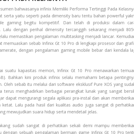
sumen bahwasanya infinix
Memiliki Performa Tertinggi Pada Kelasny
t serta yaitu seperti pada dimensity baru tentu bahan powerful yakn
le gaming begitu kompetitif. Dan telah di produksi dalam car
 Lalu dengan perihal dimensity tercanggih sekarang menjadi 805
selalu memastikan pengalaman multitasking menjadi lancar. Kemudia
at memuaskan sebab Infinix Gt 10 Pro di lengkapi prosesor dan grafi
ramerate, dengan pengalaman gaming mobile bebar dari kendala la
 suatu kapasitas memori, Infinix Gt 10 Pro menawarkan temua
). Bahkan kini produk infinix selalu memahami betapa pentingny
 Oleh sebab itu melalui dari software eksklusif Pure XOS yang suda
ka terus menghadirkan berbagai perangkat lunak yang sangat bersi
gar dapat mengurangi segala aplikasi pra-instal dan akan memberika
 ketat. Lalu pada hasil dari kualitas audio juga sangat di perhatika
ng mewujudkan suara hidup serta mendetail jelas.
lakang sudah sangat di perhatikan sekali demi mampu memberika
u dengan sebuah pengalaman bermain game Infinix Gt 10 Pro tent