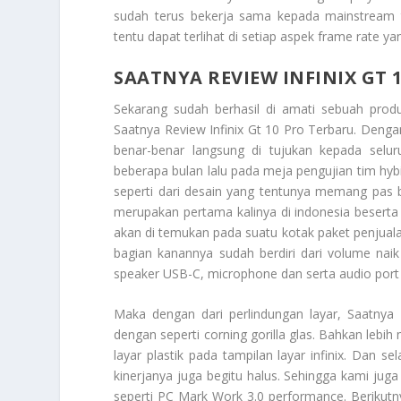
sudah terus bekerja sama kepada mainstream 
tentu dapat terlihat di setiap aspek frame rate yan
SAATNYA REVIEW INFINIX GT 
Sekarang sudah berhasil di amati sebuah produ
Saatnya Review Infinix Gt 10 Pro Terbaru
. Dengan
benar-benar langsung di tujukan kepada selur
beberapa bulan lalu pada meja pengujian tim hybi
seperti dari desain yang tentunya memang pas b
merupakan pertama kalinya di indonesia beserta
akan di temukan pada suatu kotak paket penjualan
bagian kanannya sudah berdiri dari volume nai
speaker USB-C, microphone dan serta audio por
Maka dengan dari perlindungan layar, Saatnya
dengan seperti corning gorilla glas. Bahkan lebi
layar plastik pada tampilan layar infinix. Dan 
kinerjanya juga begitu halus. Sehingga kami juga
seperti PC Mark Work 3.0 performance. Berikut