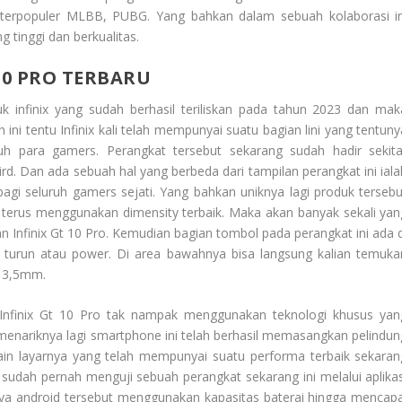
terpopuler MLBB, PUBG. Yang bahkan dalam sebuah kolaborasi in
g tinggi dan berkualitas.
10 PRO TERBARU
k infinix yang sudah berhasil teriliskan pada tahun 2023 dan mak
 ini tentu Infinix kali telah mempunyai suatu bagian lini yang tentuny
uh para gamers. Perangkat tersebut sekarang sudah hadir sekita
rd. Dan ada sebuah hal yang berbeda dari tampilan perangkat ini iala
agi seluruh gamers sejati. Yang bahkan uniknya lagi produk tersebu
 terus menggunakan dimensity terbaik. Maka akan banyak sekali yan
 Infinix Gt 10 Pro. Kemudian bagian tombol pada perangkat ini ada d
k turun atau power. Di area bawahnya bisa langsung kalian temuka
t 3,5mm.
 Infinix Gt 10 Pro tak nampak menggunakan teknologi khusus yan
h menariknya lagi smartphone ini telah berhasil memasangkan pelindun
selain layarnya yang telah mempunyai suatu performa terbaik sekaran
 sudah pernah menguji sebuah perangkat sekarang ini melalui aplikas
nya android tersebut menggunakan kapasitas baterai hingga mencapa