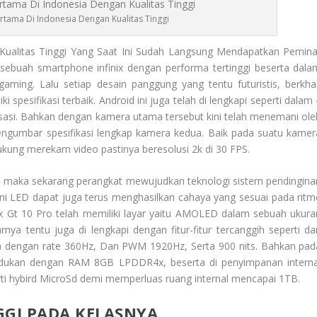
Pertama Di Indonesia Dengan Kualitas Tinggi
ualitas Tinggi Yang Saat Ini Sudah Langsung Mendapatkan Pemina
n sebuah smartphone infinix dengan performa tertinggi beserta dala
gaming. Lalu setiap desain panggung yang tentu futuristis, berkha
ki spesifikasi terbaik. Android ini juga telah di lengkapi seperti dalam
misasi. Bahkan dengan kamera utama tersebut kini telah menemani ole
 mengumbar spesifikasi lengkap kamera kedua. Baik pada suatu kamer
ng merekam video pastinya beresolusi 2k di 30 FPS.
il maka sekarang perangkat mewujudkan teknologi sistem pendingina
 LED dapat juga terus menghasilkan cahaya yang sesuai pada ritm
ix Gt 10 Pro
telah memiliki layar yaitu AMOLED dalam sebuah ukura
rnya tentu juga di lengkapi dengan fitur-fitur tercanggih seperti dar
a dengan rate 360Hz, Dan PWM 1920Hz, Serta 900 nits. Bahkan pad
 padukan dengan RAM 8GB LPDDR4x, beserta di penyimpanan interna
rti hybird MicroSd demi memperluas ruang internal mencapai 1TB.
GGI PADA KELASNYA