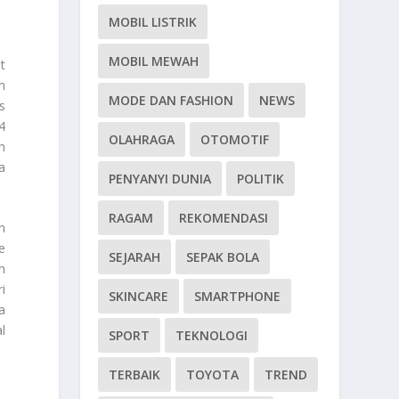
MOBIL LISTRIK
MOBIL MEWAH
t
m
MODE DAN FASHION
NEWS
s
 4
OLAHRAGA
OTOMOTIF
h
a
PENYANYI DUNIA
POLITIK
RAGAM
REKOMENDASI
n
e
SEJARAH
SEPAK BOLA
n
i
SKINCARE
SMARTPHONE
a
l
SPORT
TEKNOLOGI
TERBAIK
TOYOTA
TREND