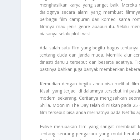
menghasilkan karya yang sangat baik. Mereka
dialognya secara alami yang membuat filmnya
berbagai film campuran dari komedi sama roma
filmnya mau jenis genre apapun itu. Selalu me
biasanya selalu plot twist.
Ada salah satu film yang begitu bagus tentunya
tentang duda dan janda muda. Memiliki alur ce
dinasti dahulu tersebut dan beserta adatnya. 
pastinya bahkan juga banyak memberikan beberap
Kemudian dengan begitu anda bisa melihat film
Kisah yang terjadi di dalamnya tersebut ini pa
modern sekarang. Ceritanya mengisahkan seoran
Shilla. Moon In The Day telah di riliskan pada 2
film tersebut bisa anda melihatnya pada Netflix ap
Evilive merupakan film yang sangat membuat ki
tentang seorang pengacara yang mulai berubah 