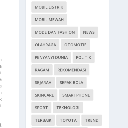
MOBIL LISTRIK
MOBIL MEWAH
MODE DAN FASHION
NEWS
OLAHRAGA
OTOMOTIF
PENYANYI DUNIA
POLITIK
h
a
RAGAM
REKOMENDASI
t
a
SEJARAH
SEPAK BOLA
a
m
SKINCARE
SMARTPHONE
k
t
SPORT
TEKNOLOGI
TERBAIK
TOYOTA
TREND
.