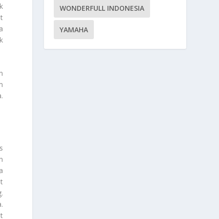
k
WONDERFULL INDONESIA
t
a
YAMAHA
k
n
m
.
s
n
a
t
.
.
t