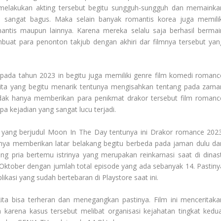
 melakukan akting tersebut begitu sungguh-sungguh dan memainka
 sangat bagus. Maka selain banyak romantis korea juga memilik
ntis maupun lainnya. Karena mereka selalu saja berhasil bermai
mbuat para penonton takjub dengan akhiri dar filmnya tersebut yan
 pada tahun 2023 in begitu juga memiliki genre film komedi romanc
rita yang begitu menarik tentunya mengisahkan tentang pada zama
Tidak hanya memberikan para penikmat drakor tersebut film romanc
a kejadian yang sangat lucu terjadi.
 yang berjudul Moon In The Day tentunya ini Drakor romance 2023
stinya memberikan latar belakang begitu berbeda pada jaman dulu da
g pria bertemu istrinya yang merupakan reinkarnasi saat di dinast
5 Oktober dengan jumlah total episode yang ada sebanyak 14. Pastiny
likasi yang sudah bertebaran di Playstore saat ini.
ta bisa terheran dan menegangkan pastinya. Film ini menceritaka
karena kasus tersebut melibat organisasi kejahatan tingkat kedua