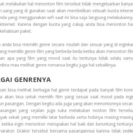
tuk melakukan hal menonton film tersebut tidak mengeluarkan banya
 uang yang di gunakan saat akan membelikan sebuah kuota interne
anda yang menggunakan wifi saat ini bisa saja langsung melakukanny
 internet. Karena dengan kuota yang cukup anda bisa menonton ha
 kehabisan paket.
 anda bisa memilih genre secara mudah dan sesuai yang di inginka
rang memiliki genre film yang berbeda-beda ketika akan menonton fil
n apa yang film yang mood saat itu tentunya tidak selalu sama
bira mau melihat genre romansa begitu juga hal sebaliknya.
AGAI GENRENYA
kan bisa melihat berbagai hal genre terdapat pada banyak film kore
ga akan bisa untuk memilih film yang sesuai saat mood pada ingi
n pasangan. Dengan begitu ada juga yang akan menontonnya secar
 pasangan yang sejalan juga suka melakukan nonton film tersebu
ak sekali yang memiliki latar berbeda serta hobinya masing-masing
 ketika ingin menonton merupakan hal baik dan beruntung tentunya
araton Drakor tersebut bersama pasangannya karena tidak sediki