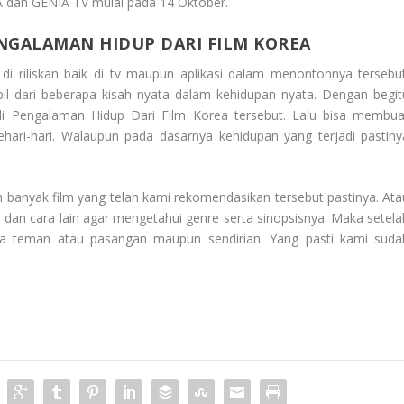
ENA dan GENIA TV mulai pada 14 Oktober.
NGALAMAN HIDUP DARI FILM KOREA
di riliskan baik di tv maupun aplikasi dalam menontonnya tersebut
bil dari beberapa kisah nyata dalam kehidupan nyata. Dengan begit
i Pengalaman Hidup Dari Film Korea
tersebut. Lalu bisa membua
hari-hari. Walaupun pada dasarnya kehidupan yang terjadi pastiny
 banyak film yang telah kami rekomendasikan tersebut pastinya. Ata
dan cara lain agar mengetahui genre serta sinopsisnya. Maka setela
a teman atau pasangan maupun sendirian. Yang pasti kami suda