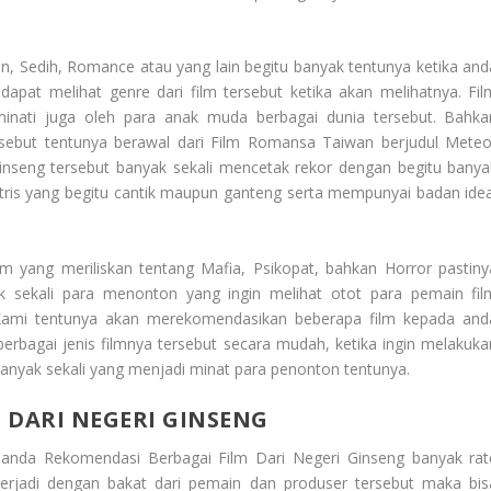
on, Sedih, Romance atau yang lain begitu banyak tentunya ketika and
dapat melihat genre dari film tersebut ketika akan melihatnya.
Fil
inati juga oleh para anak muda berbagai dunia tersebut. Bahka
ersebut tentunya berawal dari Film Romansa Taiwan berjudul Meteo
 ginseng tersebut banyak sekali mencetak rekor dengan begitu banya
ktris yang begitu cantik maupun ganteng serta mempunyai badan idea
ilm yang meriliskan tentang Mafia, Psikopat, bahkan Horror pastiny
k sekali para menonton yang ingin melihat otot para pemain fil
 Kami tentunya akan merekomendasikan beberapa film kepada and
berbagai jenis filmnya tersebut secara mudah, ketika ingin melakuka
banyak sekali yang menjadi minat para penonton tentunya
.
 DARI NEGERI GINSENG
a anda
Rekomendasi Berbagai Film Dari Negeri Ginseng
banyak rat
terjadi dengan bakat dari pemain dan produser tersebut maka bis