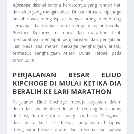
Kipchoge
dikenal karena karakternya yang rendah hati
dan sikap yang menginspirasi. Di luar lintasan, Kipchoge
adalah sosok menginspirasi banyak orang, mendorong
semangat dan motivasi untuk mengejar impian mereka.
Prestasi Kipchoge di dunia lari marathon telah
membuatnya mendapat penghargaan dan pengakuan
luar biasa. Dia meraih berbagai penghargaan atletik,
termasuk penghargaan Atletik Dunia Terbaik pada
tahun 2018.
PERJALANAN BESAR ELIUD
KIPCHOGE DI MULAI KETIKA DIA
BERALIH KE LARI MARATHON
Perjalanan Eliud Kipchoge menuju kejayaan dalam
dunia lari adalah kisah inspiratif tentang ketekunan,
dedikasi, dan kerja keras yang luar biasa. Mengawali
dari desa kecil di Kenya, perjalanan hidupnya
mengilhami banyak orang dan menunjukkan bahwa