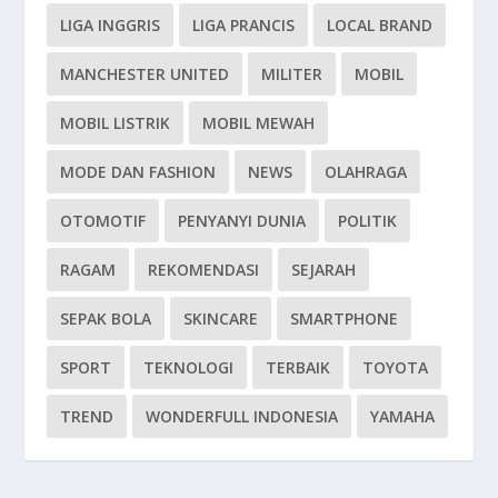
LIGA INGGRIS
LIGA PRANCIS
LOCAL BRAND
MANCHESTER UNITED
MILITER
MOBIL
MOBIL LISTRIK
MOBIL MEWAH
MODE DAN FASHION
NEWS
OLAHRAGA
OTOMOTIF
PENYANYI DUNIA
POLITIK
RAGAM
REKOMENDASI
SEJARAH
SEPAK BOLA
SKINCARE
SMARTPHONE
SPORT
TEKNOLOGI
TERBAIK
TOYOTA
TREND
WONDERFULL INDONESIA
YAMAHA