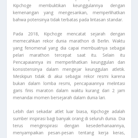
Kipchoge membuktikan keunggulannya dengan
kemenangan yang mengesankan, memperlihatkan
bahwa potensinya tidak terbatas pada lintasan standar.
Pada 2018, Kipchoge mencatat sejarah dengan
memecahkan rekor dunia marathon di Berlin. Waktu
yang fenomenal yang dia capai membuatnya sebagai
pelari marathon tercepat saat itu. Selain itu
Pencapaiannya ini memperlihatkan keunggulan dan
konsistensinya dalam mengejar keunggulan atletik.
Meskipun tidak di akui sebagai rekor resmi karena
bukan dalam lomba resmi, pencapaiannya melintasi
garis finis maraton dalam waktu kurang dari 2 jam
menandai momen bersejarah dalam dunia lari.
Lebih dari sekadar atlet luar biasa, Kipchoge adalah
sumber inspirasi bagi banyak orang di seluruh dunia. Dia
terus menginspirasi dengan kesederhanaannya,
menyampaikan pesan-pesan tentang kerja keras,