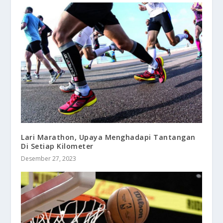
Lari Marathon, Upaya Menghadapi Tantangan
Di Setiap Kilometer
Desember 27, 2023