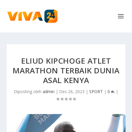
ELIUD KIPCHOGE ATLET
MARATHON TERBAIK DUNIA
ASAL KENYA
Diposting oleh
admin
|
Des 26, 2023
|
SPORT
|
0
|