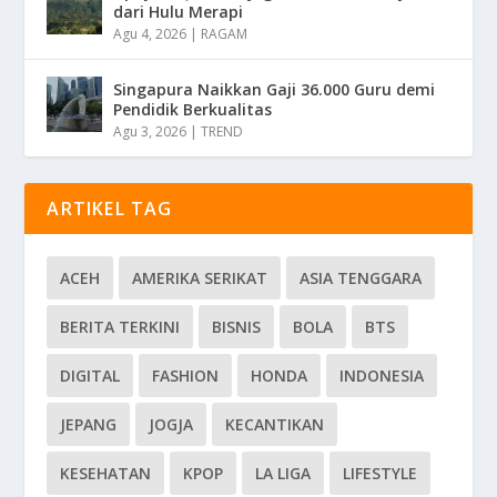
dari Hulu Merapi
Agu 4, 2026
|
RAGAM
Singapura Naikkan Gaji 36.000 Guru demi
Pendidik Berkualitas
Agu 3, 2026
|
TREND
ARTIKEL TAG
ACEH
AMERIKA SERIKAT
ASIA TENGGARA
BERITA TERKINI
BISNIS
BOLA
BTS
DIGITAL
FASHION
HONDA
INDONESIA
JEPANG
JOGJA
KECANTIKAN
KESEHATAN
KPOP
LA LIGA
LIFESTYLE