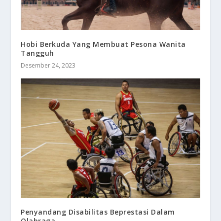
Hobi Berkuda Yang Membuat Pesona Wanita
Tangguh
Desember 24, 2023
Penyandang Disabilitas Beprestasi Dalam
Olahraga