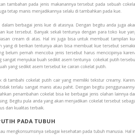
ukan tambahan pada jenis makanannya tersebut pada sebuah cokela
 juga tetap manis menjadikannya selalu di tambahkan pada kue.
e dalam berbagai jenis kue di atasnya. Dengan begitu anda juga aka
han kue tersebut. Banyak sekali tentunya dengan para toko kue yan
iasan cream di atas. Hal ini juga bisa untuk membuat tampilan ku
tih yang di berikan tentunya akan bisa membuat kue tersebut semaki
ng belum pernah mencoba jenis tersebut harus mencicipinya karen
ng sangat menyukai buah sedikit asem tentunya cokekat putih tersebu
h yang sedikit asem tersebut ke cairan cokelat putih.
 di tambahi cokelat putih cair yang memiliki tekstur creamy. Karen
 tidak terlalu sangat manis atau pahit. Dengan begitu penggunaanny
ahkan penambahan cokelat bisa ke berbagai jenis olahan lainnya da
sing. Begitu pula anda yang akan menjadikan cokelat tersebut sebaga
s dan kualitas terbaik.
PUTIH PADA TUBUH
tau mengkonsumsinya sebagai kesehatan pada tubuh manusia. Hal in