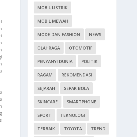
MOBIL LISTRIK
MOBIL MEWAH
d
n
MODE DAN FASHION
NEWS
i
n
OLAHRAGA
OTOMOTIF
n
i
PENYANYI DUNIA
POLITIK
h
a
RAGAM
REKOMENDASI
SEJARAH
SEPAK BOLA
a
a
SKINCARE
SMARTPHONE
h
g
SPORT
TEKNOLOGI
s
TERBAIK
TOYOTA
TREND