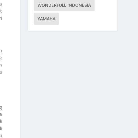
a
WONDERFULL INDONESIA
t
i
YAMAHA
u
k
n
a
g
a
i
i
u