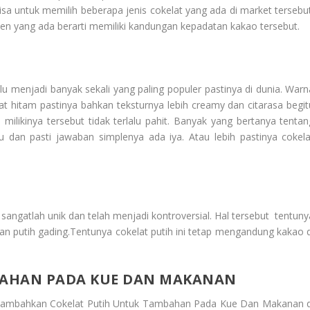
sa untuk memilih beberapa jenis cokelat yang ada di market tersebut
en yang ada berarti memiliki kandungan kepadatan kakao tersebut.
alu menjadi banyak sekali yang paling populer pastinya di dunia. Warn
lat hitam pastinya bahkan teksturnya lebih creamy dan citarasa begit
milikinya tersebut tidak terlalu pahit. Banyak yang bertanya tentan
dan pasti jawaban simplenya ada iya. Atau lebih pastinya cokela
 sangatlah unik dan telah menjadi kontroversial. Hal tersebut tentuny
inkan putih gading.Tentunya cokelat putih ini tetap mengandung kakao d
BAHAN PADA KUE DAN MAKANAN
menambahkan
Cokelat Putih Untuk Tambahan Pada Kue Dan Makanan
d