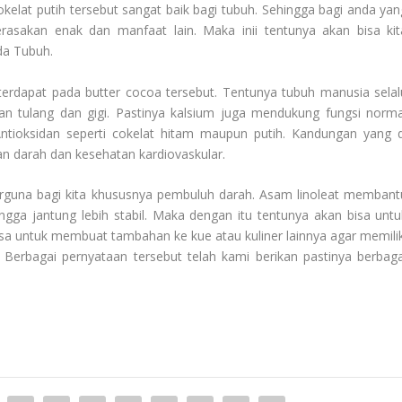
elat putih tersebut sangat baik bagi tubuh. Sehingga bagi anda yan
asakan enak dan manfaat lain. Maka inii tentunya akan bisa kit
da Tubuh
.
rdapat pada butter cocoa tersebut. Tentunya tubuh manusia selal
n tulang dan gigi. Pastinya kalsium juga mendukung fungsi norma
ntioksidan seperti cokelat hitam maupun putih. Kandungan yang d
n darah dan kesehatan kardiovaskular.
berguna bagi kita khususnya pembuluh darah. Asam linoleat membant
a jantung lebih stabil. Maka dengan itu tentunya akan bisa untu
sa untuk membuat tambahan ke kue atau kuliner lainnya agar memilik
 Berbagai pernyataan tersebut telah kami berikan pastinya berbaga