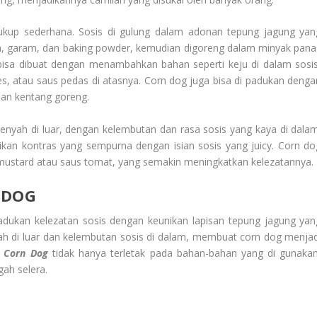
ukup sederhana. Sosis di gulung dalam adonan tepung jagung yan
ula, garam, dan baking powder, kemudian digoreng dalam minyak pana
 bisa dibuat dengan menambahkan bahan seperti keju di dalam sosis
, atau saus pedas di atasnya. Corn dog juga bisa di padukan denga
ihan kentang goreng.
renyah di luar, dengan kelembutan dan rasa sosis yang kaya di dalam
rikan kontras yang sempurna dengan isian sosis yang juicy. Corn do
 mustard atau saus tomat, yang semakin meningkatkan kelezatannya.
 DOG
dukan kelezatan sosis dengan keunikan lapisan tepung jagung yan
nyah di luar dan kelembutan sosis di dalam, membuat corn dog menjad
 Corn Dog
tidak hanya terletak pada bahan-bahan yang di gunakan
ah selera.