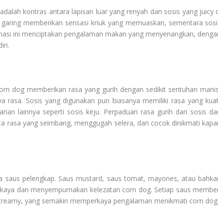
adalah kontras antara lapisan luar yang renyah dan sosis yang juicy d
ang garing memberikan sensasi kriuk yang memuaskan, sementara sosi
inasi ini menciptakan pengalaman makan yang menyenangkan, denga
ri.
rn dog memberikan rasa yang gurih dengan sedikit sentuhan manis
rasa. Sosis yang digunakan pun biasanya memiliki rasa yang kuat
rian lainnya seperti sosis keju. Perpaduan rasa gurih dari sosis da
ita rasa yang seimbang, menggugah selera, dan cocok dinikmati kapa
a saus pelengkap. Saus mustard, saus tomat, mayones, atau bahka
 kaya dan menyempurnakan kelezatan corn dog. Setiap saus member
ga creamy, yang semakin memperkaya pengalaman menikmati corn dog