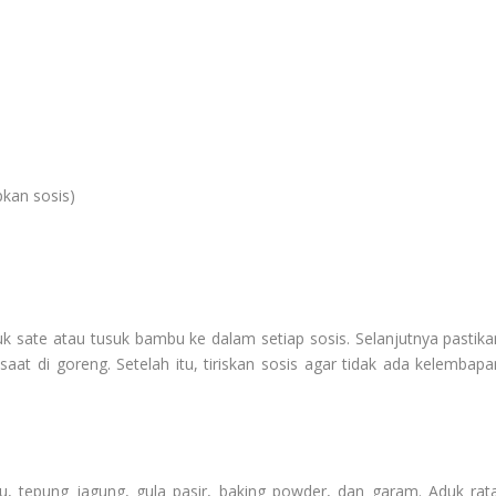
kan sosis)
k sate atau tusuk bambu ke dalam setiap sosis. Selanjutnya pastika
aat di goreng. Setelah itu, tiriskan sosis agar tidak ada kelembapa
 tepung jagung, gula pasir, baking powder, dan garam. Aduk rata