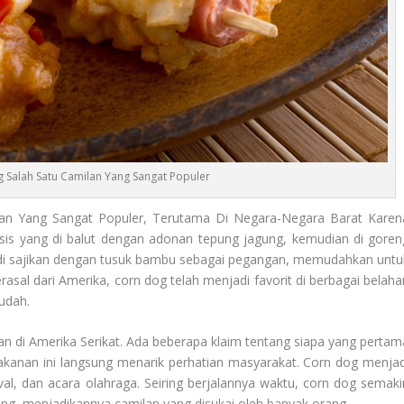
 Salah Satu Camilan Yang Sangat Populer
an Yang Sangat Populer, Terutama Di Negara-Negara Barat Karen
sosis yang di balut dengan adonan tepung jagung, kemudian di goren
g di sajikan dengan tusuk bambu sebagai pegangan, memudahkan untu
rasal dari Amerika, corn dog telah menjadi favorit di berbagai belaha
udah.
an di Amerika Serikat. Ada beberapa klaim tentang siapa yang pertam
akanan ini langsung menarik perhatian masyarakat. Corn dog menjad
val, dan acara olahraga. Seiring berjalannya waktu, corn dog semaki
ing, menjadikannya camilan yang disukai oleh banyak orang.