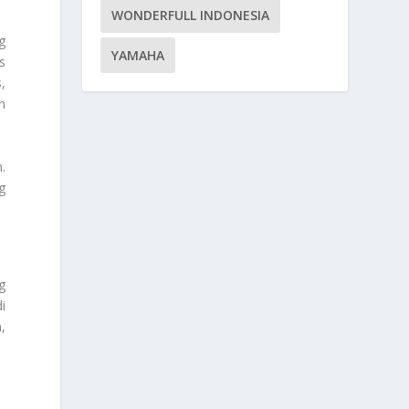
WONDERFULL INDONESIA
g
YAMAHA
s
,
n
.
g
g
i
,