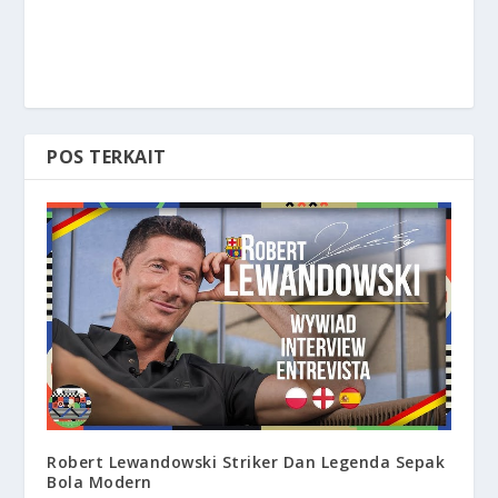
POS TERKAIT
Robert Lewandowski Striker Dan Legenda Sepak
Bola Modern