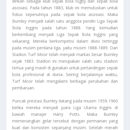
dirikan sebagai klub sepak bola rugby dan sepak bola
asosiasi. Pada tahun 1883, klub ini memutuskan untuk
fokus sepenuhnya pada sepak bola asosiasi. Maka
Burnley menjadi salah satu anggota pendiri Liga Sepak
Bola Inggris pada tahun 1888. Yang kemudian
berkembang menjadi Liga Sepak Bola Inggris yang
sekarang. Mereka berkompetisi dalam divisi tertinggi
pada musim perdana liga, yaitu musim 1888-1889. Dan
Stadion Turf Moor telah menjadi markas besar Burnley
sejak 1883. Stadion ini merupakan salah satu stadion
tertua yang masih di gunakan untuk pertandingan sepak
bola profesional di dunia. Seiring berjalannya waktu,
Turf Moor telah mengalami berbagai perubahan dan
pembaruan.
Puncak prestasi Burnley datang pada musim 1959-1960
ketika mereka menjadi juara Liga Utama Inggris di
bawah manajer Harry Potts. Maka Burnley
memenangkan gelar tersebut dengan permainan yang
kuat dan konsisten sepanjang musim. Setelah meraih