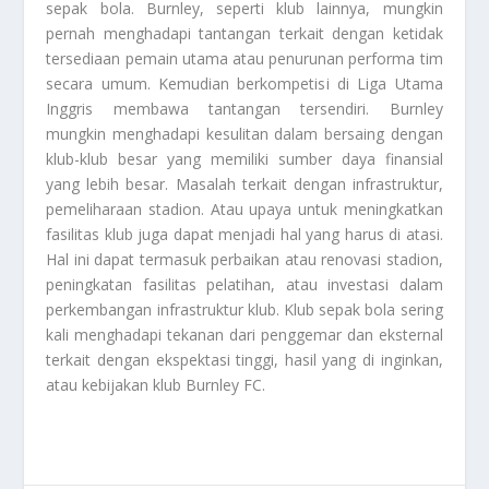
sepak bola. Burnley, seperti klub lainnya, mungkin
pernah menghadapi tantangan terkait dengan ketidak
tersediaan pemain utama atau penurunan performa tim
secara umum. Kemudian berkompetisi di Liga Utama
Inggris membawa tantangan tersendiri. Burnley
mungkin menghadapi kesulitan dalam bersaing dengan
klub-klub besar yang memiliki sumber daya finansial
yang lebih besar. Masalah terkait dengan infrastruktur,
pemeliharaan stadion. Atau upaya untuk meningkatkan
fasilitas klub juga dapat menjadi hal yang harus di atasi.
Hal ini dapat termasuk perbaikan atau renovasi stadion,
peningkatan fasilitas pelatihan, atau investasi dalam
perkembangan infrastruktur klub. Klub sepak bola sering
kali menghadapi tekanan dari penggemar dan eksternal
terkait dengan ekspektasi tinggi, hasil yang di inginkan,
atau kebijakan klub
Burnley FC
.