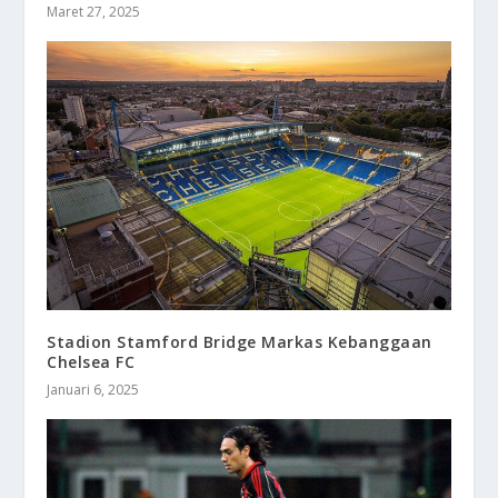
Maret 27, 2025
Stadion Stamford Bridge Markas Kebanggaan
Chelsea FC
Januari 6, 2025