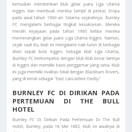
kemudian memberikan klub gelar juara Liga Utama
Inggris dan membuat mereka tampil di pentas Eropa
pada awal tahun 1960-an. Selama sejarahnya, Burnley
FC mengalami berbagai tingkat kesuksesan. Mereka
meraih kejayaan pada tahun 1960 ketika mereka
memenangkan gelar juara Liga Utama Inggris. Namun,
sejak saat itu, klub ini mengalami naik turun di berbagai
divisi sepak bola Inggris. Sebagai klub Liga Utama,
Burnley FC
berkompetisi dengan klub-klub besar lainnya
di Inggris dan memiliki basis penggemar yang setia. Klub
ini juga memiliki rivalitas lokal dengan Blackburn Rovers,
yang di kenal sebagai “East Lancashire Derby.”
BURNLEY FC DI DIRIKAN PADA
PERTEMUAN DI THE BULL
HOTEL
Burnley FC Di Dirikan Pada Pertemuan Di The Bull
Hotel
, Burnley, pada 18 Mei 1882. Klub ini awalnya di