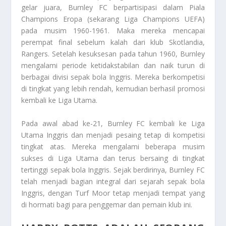
gelar juara, Burnley FC berpartisipasi dalam Piala
Champions Eropa (sekarang Liga Champions UEFA)
pada musim 1960-1961. Maka mereka mencapai
perempat final sebelum kalah dari klub Skotlandia,
Rangers. Setelah kesuksesan pada tahun 1960, Burnley
mengalami periode ketidakstabilan dan naik turun di
berbagai divisi sepak bola Inggris. Mereka berkompetisi
di tingkat yang lebih rendah, kemudian berhasil promosi
kembali ke Liga Utama.
Pada awal abad ke-21, Burnley FC kembali ke Liga
Utama Inggris dan menjadi pesaing tetap di kompetisi
tingkat atas. Mereka mengalami beberapa musim
sukses di Liga Utama dan terus bersaing di tingkat
tertinggi sepak bola Inggris. Sejak berdirinya, Burnley FC
telah menjadi bagian integral dari sejarah sepak bola
Inggris, dengan Turf Moor tetap menjadi tempat yang
di hormati bagi para penggemar dan pemain klub ini.