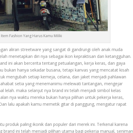
 Item Fashion Yang Harus Kamu Miliki
ngan aliran streetware yang sangat di gandrungi oleh anak muda
telah menetapkan diri nya sebagai ikon kepraktisan dan ketangguhan.
and ini akan bercerita tentang petualangan, kerja keras, dan gaya
u bukan hanya sekadar busana, tetapi kanvas yang mencatat kisah
untuk mengubah setiap kemeja, celana, dan jaket menjadi pahlawan
h sahabat setia yang menemanimu melewati tantangan, mengejar
 lelah. maka selanjut nya brand ini telah menjadi simbol kelas
alan nya waktu mereka bukan hanya pilihan untuk pekerja keras,
 Dan lalu apakah kamu memetik gitar di panggung, mengatur rapat
u produk paling ikonik dan populer dari merek ini. Terkenal karena
 brand ini telah menjadi pilihan utama bagi pekerja manual, senima