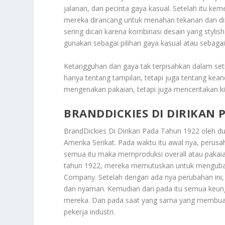
jalanan, dan pecinta gaya kasual. Setelah itu kem
mereka dirancang untuk menahan tekanan dan di g
sering dicari karena kombinasi desain yang styli
gunakan sebagai pilihan gaya kasual atau sebagai 
Ketangguhan dan gaya tak terpisahkan dalam set
hanya tentang tampilan, tetapi juga tentang kean
mengenakan pakaian, tetapi juga menceritakan k
BRANDDICKIES DI DIRIKAN 
BrandDickies Di Dirikan Pada Tahun 1922
oleh du
Amerika Serikat. Pada waktu itu awal nya, perus
semua itu maka memproduksi overall atau pakaian
tahun 1922, mereka memutuskan untuk mengubah
Company. Setelah dengan ada nya perubahan ini, 
dan nyaman. Kemudian dari pada itu semua keung
mereka. Dan pada saat yang sama yang membuat m
pekerja industri.