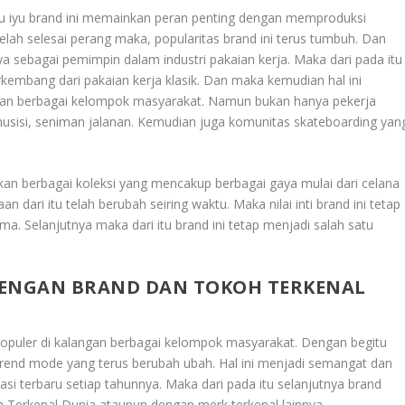
tu iyu brand ini memainkan peran penting dengan memproduksi
lah selesai perang maka, popularitas brand ini terus tumbuh. Dan
 sebagai pemimpin dalam industri pakaian kerja. Maka dari pada itu
kembang dari pakaian kerja klasik. Dan maka kemudian hal ini
ngan berbagai kelompok masyarakat. Namun bukan hanya pekerja
musisi, seniman jalanan. Kemudian juga komunitas skateboarding yan
urkan berbagai koleksi yang mencakup berbagai gaya mulai dari celana
n dari itu telah berubah seiring waktu. Maka nilai inti brand ini tetap
ma. Selanjutnya maka dari itu brand ini tetap menjadi salah satu
DENGAN BRAND DAN TOKOH TERKENAL
populer di kalangan berbagai kelompok masyarakat. Dengan begitu
trend mode yang terus berubah ubah. Hal ini menjadi semangat dan
asi terbaru setiap tahunnya. Maka dari pada itu selanjutnya brand
h Terkenal Dunia
ataupun dengan merk terkenal lainnya.