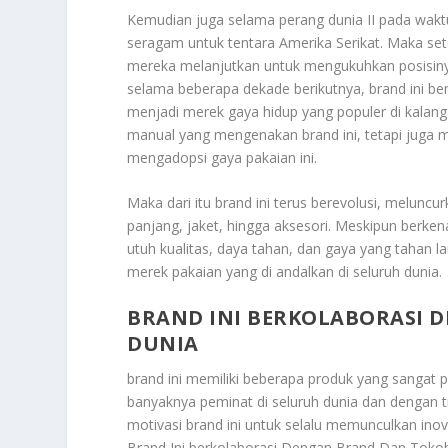
Kemudian juga selama perang dunia II pada wak
seragam untuk tentara Amerika Serikat. Maka sete
mereka melanjutkan untuk mengukuhkan posisinya
selama beberapa dekade berikutnya, brand ini ber
menjadi merek gaya hidup yang populer di kala
manual yang mengenakan brand ini, tetapi juga 
mengadopsi gaya pakaian ini.
Maka dari itu brand ini terus berevolusi, melunc
panjang, jaket, hingga aksesori. Meskipun berkenaa
utuh kualitas, daya tahan, dan gaya yang tahan la
merek pakaian yang di andalkan di seluruh dunia.
BRAND INI BERKOLABORASI 
DUNIA
brand ini memiliki beberapa produk yang sangat 
banyaknya peminat di seluruh dunia dan dengan 
motivasi brand ini untuk selalu memunculkan inov
Brand Ini berkolaborasi Dengan Brand Dan Toko