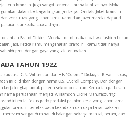
eja kerja brand ini juga sangat terkenal karena kualitas nya. Maka
unakan dalam berbagai lingkungan kerja. Dan lalu Jaket brand ini
sh dan konstruksi yang tahan lama. Kemudian jaket mereka dapat di
pakaian luar ketika cuaca dingin.
iap jahitan
Brand Dickies
. Mereka membuktikan bahwa fashion buka
dalan. Jadi, ketika kamu mengenakan brand ini, kamu tidak hanya
isah hidupmu dengan gaya yang tak terlupakan.
PADA TAHUN 1922
a saudara, C.N. Williamson dan E.E. “Colonel” Dickie, di Bryan, Texas,
ahaan ini di dirikan dengan nama U.S. Overall Company. Dan dengan
 kerja lengkap untuk pekerja sektor pertanian. Kemudian pada saat
 nama perusahaan menjadi Williamson-Dickie Manufacturing
brand ini mulai fokus pada produksi pakaian kerja yang tahan lama
gulan brand ini terletak pada keandalan dan daya tahan pakaian
erek ini sangat di minati di kalangan pekerja manual, petani, dan