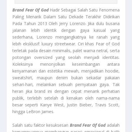
Brand Fear Of God
Hadir Sebagai Salah Satu Fenomena
Paling Menarik Dalam Satu Dekade Terakhir Didirikan
Pada Tahun 2013 Oleh Jerry Lorenzo. Jika dulu busana
jalanan lebih identik dengan gaya kasual yang
sederhana, Lorenzo mengangkatnya ke ranah yang
lebih eksklusif: luxury streetwear. Ciri khas Fear of God
terletak pada desain minimalis, palet warna netral, serta
potongan oversized yang seolah menjadi identitas.
Koleksinya menonjolkan keseimbangan antara
kenyamanan dan estetika mewah, menjadikan hoodie,
sweatshirt, maupun denim bukan sekadar pakaian
sehari-hari, melainkan sebuah pernyataan gaya. Tak
heran jika brand ini dengan cepat menarik perhatian
publik, terlebih setelah di kenakan oleh nama-nama
besar seperti Kanye West, Justin Bieber, Travis Scott,
hingga LeBron James.
Salah satu faktor kesuksesan
Brand Fear Of God
adalah
kemampuannya membangun narasi emosional di balik