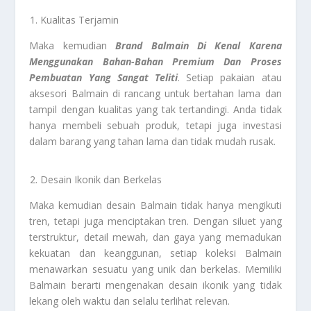
Kualitas Terjamin
Maka kemudian
Brand Balmain Di Kenal Karena
Menggunakan Bahan-Bahan Premium Dan Proses
Pembuatan Yang Sangat Teliti
. Setiap pakaian atau
aksesori Balmain di rancang untuk bertahan lama dan
tampil dengan kualitas yang tak tertandingi. Anda tidak
hanya membeli sebuah produk, tetapi juga investasi
dalam barang yang tahan lama dan tidak mudah rusak.
Desain Ikonik dan Berkelas
Maka kemudian desain Balmain tidak hanya mengikuti
tren, tetapi juga menciptakan tren. Dengan siluet yang
terstruktur, detail mewah, dan gaya yang memadukan
kekuatan dan keanggunan, setiap koleksi Balmain
menawarkan sesuatu yang unik dan berkelas. Memiliki
Balmain berarti mengenakan desain ikonik yang tidak
lekang oleh waktu dan selalu terlihat relevan.