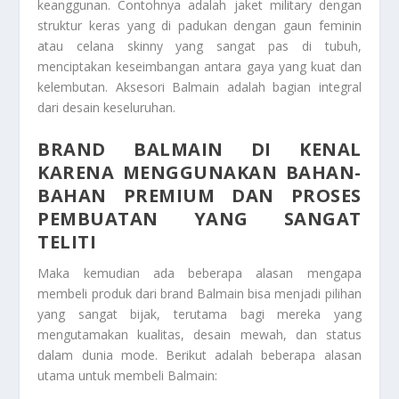
keanggunan. Contohnya adalah jaket military dengan
struktur keras yang di padukan dengan gaun feminin
atau celana skinny yang sangat pas di tubuh,
menciptakan keseimbangan antara gaya yang kuat dan
kelembutan. Aksesori Balmain adalah bagian integral
dari desain keseluruhan.
BRAND BALMAIN DI KENAL
KARENA MENGGUNAKAN BAHAN-
BAHAN PREMIUM DAN PROSES
PEMBUATAN YANG SANGAT
TELITI
Maka kemudian ada beberapa alasan mengapa
membeli produk dari brand Balmain bisa menjadi pilihan
yang sangat bijak, terutama bagi mereka yang
mengutamakan kualitas, desain mewah, dan status
dalam dunia mode. Berikut adalah beberapa alasan
utama untuk membeli Balmain: