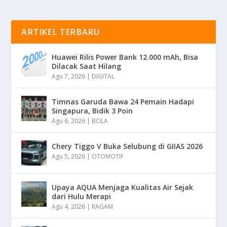
ARTIKEL TERBARU
Huawei Rilis Power Bank 12.000 mAh, Bisa
Dilacak Saat Hilang
Agu 7, 2026
|
DIGITAL
Timnas Garuda Bawa 24 Pemain Hadapi
Singapura, Bidik 3 Poin
Agu 6, 2026
|
BOLA
Chery Tiggo V Buka Selubung di GIIAS 2026
Agu 5, 2026
|
OTOMOTIF
Upaya AQUA Menjaga Kualitas Air Sejak
dari Hulu Merapi
Agu 4, 2026
|
RAGAM