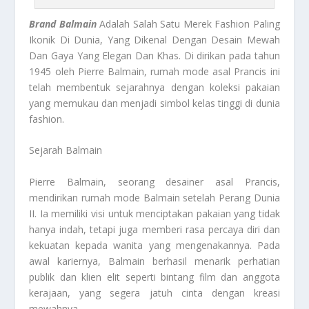
Brand Balmain
Adalah Salah Satu Merek Fashion Paling
Ikonik Di Dunia, Yang Dikenal Dengan Desain Mewah
Dan Gaya Yang Elegan Dan Khas. Di dirikan pada tahun
1945 oleh Pierre Balmain, rumah mode asal Prancis ini
telah membentuk sejarahnya dengan koleksi pakaian
yang memukau dan menjadi simbol kelas tinggi di dunia
fashion.
Sejarah Balmain
Pierre Balmain, seorang desainer asal Prancis,
mendirikan rumah mode Balmain setelah Perang Dunia
II. Ia memiliki visi untuk menciptakan pakaian yang tidak
hanya indah, tetapi juga memberi rasa percaya diri dan
kekuatan kepada wanita yang mengenakannya. Pada
awal kariernya, Balmain berhasil menarik perhatian
publik dan klien elit seperti bintang film dan anggota
kerajaan, yang segera jatuh cinta dengan kreasi
mewahnya.