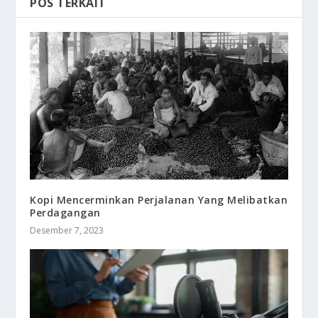
POS TERKAIT
Kopi Mencerminkan Perjalanan Yang Melibatkan
Perdagangan
Desember 7, 2023