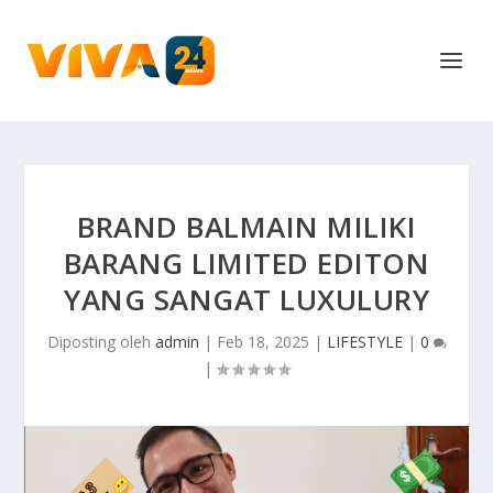
BRAND BALMAIN MILIKI
BARANG LIMITED EDITON
YANG SANGAT LUXULURY
Diposting oleh
admin
|
Feb 18, 2025
|
LIFESTYLE
|
0
|