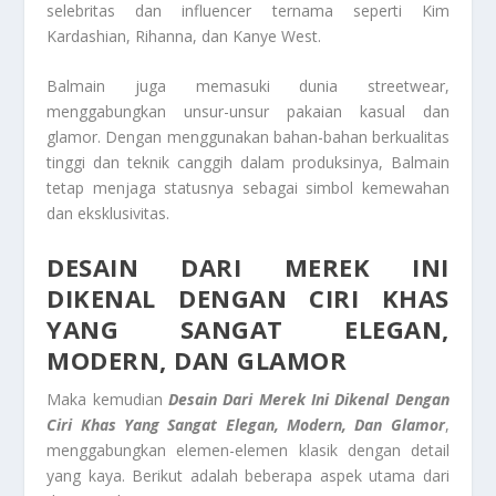
selebritas dan influencer ternama seperti Kim
Kardashian, Rihanna, dan Kanye West.
Balmain juga memasuki dunia streetwear,
menggabungkan unsur-unsur pakaian kasual dan
glamor. Dengan menggunakan bahan-bahan berkualitas
tinggi dan teknik canggih dalam produksinya, Balmain
tetap menjaga statusnya sebagai simbol kemewahan
dan eksklusivitas.
DESAIN DARI MEREK INI
DIKENAL DENGAN CIRI KHAS
YANG SANGAT ELEGAN,
MODERN, DAN GLAMOR
Maka kemudian
Desain Dari Merek Ini Dikenal Dengan
Ciri Khas Yang Sangat Elegan, Modern, Dan Glamor
,
menggabungkan elemen-elemen klasik dengan detail
yang kaya. Berikut adalah beberapa aspek utama dari