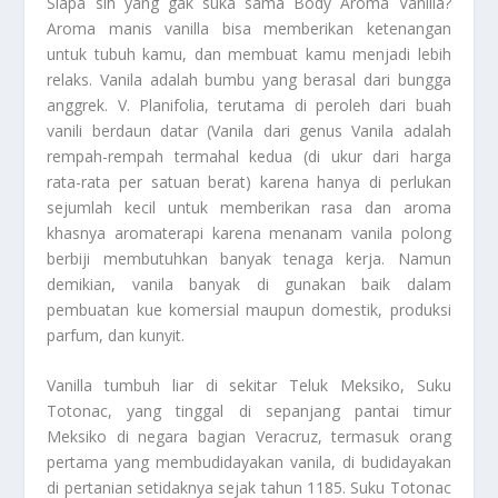
Siapa sih yang gak suka sama
Body Aroma Vanilla
?
Aroma manis vanilla bisa memberikan ketenangan
untuk tubuh kamu, dan membuat kamu menjadi lebih
relaks. Vanila adalah bumbu yang berasal dari bungga
anggrek. V. Planifolia, terutama di peroleh dari buah
vanili berdaun datar (Vanila dari genus Vanila adalah
rempah-rempah termahal kedua (di ukur dari harga
rata-rata per satuan berat) karena hanya di perlukan
sejumlah kecil untuk memberikan rasa dan aroma
khasnya aromaterapi karena menanam vanila polong
berbiji membutuhkan banyak tenaga kerja. Namun
demikian, vanila banyak di gunakan baik dalam
pembuatan kue komersial maupun domestik, produksi
parfum, dan kunyit.
Vanilla tumbuh liar di sekitar Teluk Meksiko, Suku
Totonac, yang tinggal di sepanjang pantai timur
Meksiko di negara bagian Veracruz, termasuk orang
pertama yang membudidayakan vanila, di budidayakan
di pertanian setidaknya sejak tahun 1185. Suku Totonac