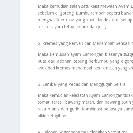
Maka kemudian salah satu keistimewaan Ayam 
sebelum di goreng. Bumbu rempah seperti bawang
menghasilkan rasa yang kuat dan lezat di setiap
tekstur ayam tetap empuk dan juicy.
Kremes yang Renyah dan Menambah Sensasi 
Maka kemudian ayam Lamongan biasanya
Disa
buat dari adonan tepung berbumbu yang digore
kriuk dari kremes menambah kenikmatan yang k
Sambal yang Pedas dan Menggugah Selera
Maka kemudian kelezatan Ayam Lamongan tidak le
tomat, terasi, bawang merah, dan bawang putih y
rasa manis dan gurih. Kombinasi pedasnya sam
bikin ketagihan.
Lalapan Segar sebagai Pelengkap Sempurna