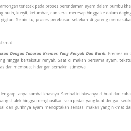
Lamongan terletak pada proses perendaman ayam dalam bumbu kha
 putih, kunyit, ketumbar, dan serai meresap hingga ke dalam daging
 gigitan. Selain itu, proses perebusan sebelum di goreng memastika
Nikmat
jikan Dengan Taburan Kremes Yang Renyah Dan Gurih
. Kremes ini 
ng hingga bertekstur renyah. Saat di makan bersama ayam, tekstu
has dan membuat hidangan semakin istimewa.
ngkap tanpa sambal khasnya. Sambal ini biasanya di buat dari cabai
ang di ulek hingga menghasilkan rasa pedas yang kuat dengan sediki
bal dan gurihnya ayam menciptakan sensasi makan yang nikmat da