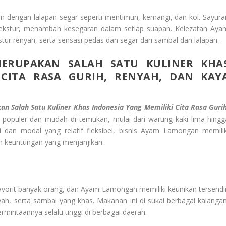
 dengan lalapan segar seperti mentimun, kemangi, dan kol. Sayura
tekstur, menambah kesegaran dalam setiap suapan. Kelezatan Aya
tur renyah, serta sensasi pedas dan segar dari sambal dan lalapan.
ERUPAKAN SALAH SATU KULINER KHA
 CITA RASA GURIH, RENYAH, DAN KAY
 Salah Satu Kuliner Khas Indonesia Yang Memiliki Cita Rasa Gurih
t populer dan mudah di temukan, mulai dari warung kaki lima hingg
 dan modal yang relatif fleksibel, bisnis Ayam Lamongan memilik
 keuntungan yang menjanjikan.
rit banyak orang, dan Ayam Lamongan memiliki keunikan tersendir
, serta sambal yang khas. Makanan ini di sukai berbagai kalangan
mintaannya selalu tinggi di berbagai daerah.