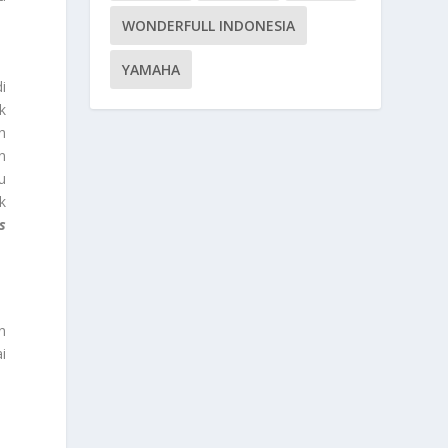
WONDERFULL INDONESIA
YAMAHA
i
k
h
n
u
k
s
n
i