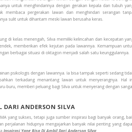
, hanya untuk menghindarinya dengan gerakan kepala dan tubuh yan
tuk membaca pergerakan lawan dan menghindari serangan tanp
nya sulit untuk dihantam meski lawan berusaha keras.
ung di kelas menengah, Silva memiliki kelincahan dan kecepatan yan
k pendek, memberikan efek kejutan pada lawannya. Kemampuan untu
ngan berbagai situasi di oktagon menjadi salah satu keunggulannya.
nan psikologis dengan lawannya. Ia bisa tampak seperti sedang tida
 bahkan terkadang menantang lawan untuk menyerangnya. Hal in
buru-buru, memberi peluang bagi Silva untuk menyerang dengan sanga
IL DARI ANDERSON SILVA
A yang sukses, tetapi juga sumber inspirasi bagi banyak orang, bai
dan perjalanan hidupnya mengajarkan banyak nilai penting yang dapa
pa
Inspirasi Yang Bisa Di
Ambil Dari Anderson Silva
: