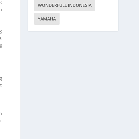
k
WONDERFULL INDONESIA
n
YAMAHA
g
.
g
g
t
h
r