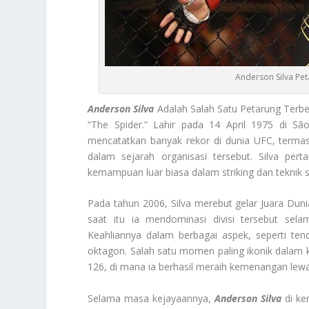
Anderson Silva Pe
Anderson Silva
Adalah Salah Satu Petarung Terbe
“The Spider.” Lahir pada 14 April 1975 di São
mencatatkan banyak rekor di dunia UFC, terma
dalam sejarah organisasi tersebut. Silva pe
kemampuan luar biasa dalam striking dan teknik 
Pada tahun 2006, Silva merebut gelar Juara Du
saat itu ia mendominasi divisi tersebut sel
Keahliannya dalam berbagai aspek, seperti tend
oktagon. Salah satu momen paling ikonik dalam 
126, di mana ia berhasil meraih kemenangan lew
Selama masa kejayaannya,
Anderson Silva
di ke