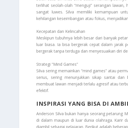
terlihat seolah-olah “menguji” serangan lawan
sangat luwes. Silva memiliki kemampuan un
kehilangan keseimbangan atau fokus, menjadikan
Kecepatan dan Kelincahan
Meskipun tubuhnya lebih besar dari banyak petar
luar biasa. Ia bisa bergerak cepat dalam jara
bergerak tanpa terduga dan menyesuaikan diri de
Strategi “Mind Games”
Silva sering memainkan “mind games” atau permai
serius, sering menunjukkan sikap santai dan
membuat lawan menjadi terlalu agresif atau ter
efektif.
INSPIRASI YANG BISA DI AMB
Anderson Silva bukan hanya seorang petarung MM
di dalam maupun di luar dunia olahraga. Karir 
diambil sebagai pelajaran. Berikut adalah bebera