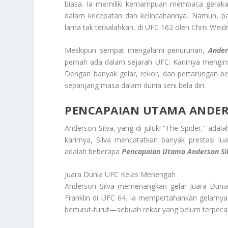
biasa. Ia memiliki kemampuan membaca gerakan
dalam kecepatan dan kelincahannya. Namun, pa
lama tak terkalahkan, di UFC 162 oleh Chris Weidm
Meskipun sempat mengalami penurunan,
Ander
pernah ada dalam sejarah UFC. Karirnya mengin
Dengan banyak gelar, rekor, dan pertarungan be
sepanjang masa dalam dunia seni bela diri.
PENCAPAIAN UTAMA ANDER
Anderson Silva, yang di juluki “The Spider,” ad
karirnya, Silva mencatatkan banyak prestasi l
adalah beberapa
Pencapaian Utama Anderson Si
Juara Dunia UFC Kelas Menengah
Anderson Silva memenangkan gelar Juara Dun
Franklin di UFC 64. Ia mempertahankan gelarnya
berturut-turut—sebuah rekor yang belum terpecah