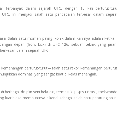
r terbanyak dalam sejarah UFC, dengan 10 kali berturut-turu
UFC. Ini menjadi salah satu pencapaian terbesar dalam sejara
biasa. Salah satu momen paling ikonik dalam karirnya adalah ketika i
dangan depan (front kick) di UFC 126, sebuah teknik yang jaran
 berkesan dalam sejarah UFC.
 16 kemenangan berturut-turut—salah satu rekor kemenangan berturut
enunjukkan dominasi yang sangat kuat di kelas menengah.
i berbagai disiplin seni bela diri, termasuk jiu-jitsu Brasil, taekwond
ang luar biasa membuatnya dikenal sebagai salah satu petarung palin