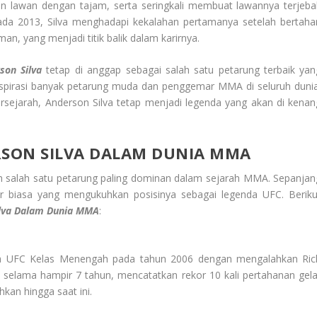
 lawan dengan tajam, serta seringkali membuat lawannya terjeba
da 2013, Silva menghadapi kekalahan pertamanya setelah bertaha
an, yang menjadi titik balik dalam karirnya.
son Silva
tetap di anggap sebagai salah satu petarung terbaik yan
spirasi banyak petarung muda dan penggemar MMA di seluruh dunia
rsejarah, Anderson Silva tetap menjadi legenda yang akan di kenan
SON SILVA DALAM DUNIA MMA
alah salah satu petarung paling dominan dalam sejarah MMA. Sepanjan
uar biasa yang mengukuhkan posisinya sebagai legenda UFC. Beriku
lva Dalam Dunia MMA
:
ia UFC Kelas Menengah pada tahun 2006 dengan mengalahkan Ric
 selama hampir 7 tahun, mencatatkan rekor 10 kali pertahanan gela
kan hingga saat ini.