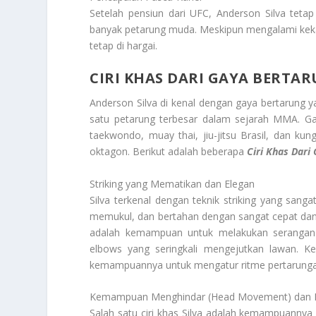
Setelah pensiun dari UFC, Anderson Silva teta
banyak petarung muda. Meskipun mengalami kekala
tetap di hargai.
CIRI KHAS DARI GAYA BERTAR
Anderson Silva di kenal dengan gaya bertarung y
satu petarung terbesar dalam sejarah MMA. Gay
taekwondo, muay thai, jiu-jitsu Brasil, dan kung
oktagon. Berikut adalah beberapa
Ciri Khas Dari 
Striking yang Mematikan dan Elegan
Silva terkenal dengan teknik striking yang san
memukul, dan bertahan dengan sangat cepat dan 
adalah kemampuan untuk melakukan serangan ja
elbows yang seringkali mengejutkan lawan. K
kemampuannya untuk mengatur ritme pertarungan
Kemampuan Menghindar (Head Movement) dan M
Salah satu ciri khas Silva adalah kemampuannya 