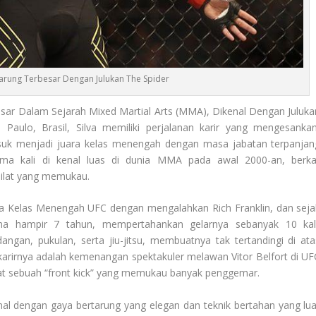
tarung Terbesar Dengan Julukan The Spider
sar Dalam Sejarah Mixed Martial Arts (MMA), Dikenal Dengan Juluka
 Paulo, Brasil, Silva memiliki perjalanan karir yang mengesankan
suk menjadi juara kelas menengah dengan masa jabatan terpanjan
rtama kali di kenal luas di dunia MMA pada awal 2000-an, berka
silat yang memukau.
nia Kelas Menengah UFC dengan mengalahkan Rich Franklin, dan seja
ama hampir 7 tahun, mempertahankan gelarnya sebanyak 10 kali
angan, pukulan, serta jiu-jitsu, membuatnya tak tertandingi di ata
karirnya adalah kemenangan spektakuler melawan Vitor Belfort di UF
at sebuah “front kick” yang memukau banyak penggemar.
nal dengan gaya bertarung yang elegan dan teknik bertahan yang lua