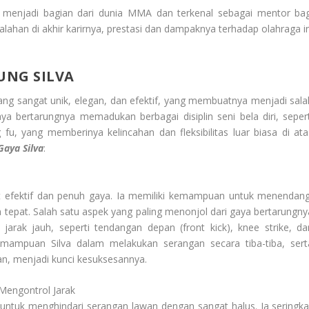
p menjadi bagian dari dunia MMA dan terkenal sebagai mentor bag
han di akhir karirnya, prestasi dan dampaknya terhadap olahraga in
UNG SILVA
ang sangat unik, elegan, dan efektif, yang membuatnya menjadi sala
a bertarungnya memadukan berbagai disiplin seni bela diri, sepert
 fu, yang memberinya kelincahan dan fleksibilitas luar biasa di ata
Gaya Silva
:
gat efektif dan penuh gaya. Ia memiliki kemampuan untuk menendang
tepat. Salah satu aspek yang paling menonjol dari gaya bertarungny
rak jauh, seperti tendangan depan (front kick), knee strike, da
emampuan Silva dalam melakukan serangan secara tiba-tiba, sert
, menjadi kunci kesuksesannya.
engontrol Jarak
untuk menghindari serangan lawan dengan sangat halus. Ia seringkal