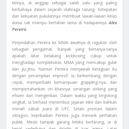
kirinya, di anggap sebagai salah satu yang paling
berbahaya dalam sejarah olahraga tarung. Ketepatan
dan kekuatan pukulannya membuat lawan-lawan kelas
dunia tak mampu bertahan lama di hadapannya
Alex
Pereira
.
Perpindahan Pereira ke MMA awalnya di ragukan oleh
sebagian pengamat. Banyak yang bertanya-tanya
apakah latar belakang kickboxing cukup untuk
menghadapi kompleksitas MMA yang mencakup gulat
dan jiu-jitsu. Namun Pereira menjawab keraguan itu
dengan penampilan impresif. Ia berkembang dengan
cepat, memperbaiki kemampuan grappling-nya, dan
mempertahankan ciri khasnya: serangan striking yang
efisien dan mengerikan. Dalam waktu yang tergolong
singkat, ia berhasil menembus jajaran elite dan bahkan
meraih sabuk juara di UFC. Selain prestasi dalam
oktagon, kepribadian Pereira juga menarik perhatian
publik. Meski tampak garang ketika bertarung, ia di
kenal sederhana dan disiplin di luar arena. Latar