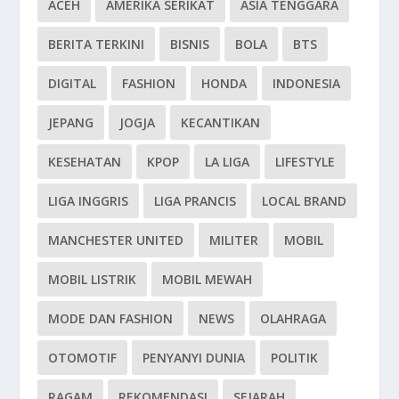
ACEH
AMERIKA SERIKAT
ASIA TENGGARA
BERITA TERKINI
BISNIS
BOLA
BTS
DIGITAL
FASHION
HONDA
INDONESIA
JEPANG
JOGJA
KECANTIKAN
KESEHATAN
KPOP
LA LIGA
LIFESTYLE
LIGA INGGRIS
LIGA PRANCIS
LOCAL BRAND
MANCHESTER UNITED
MILITER
MOBIL
MOBIL LISTRIK
MOBIL MEWAH
MODE DAN FASHION
NEWS
OLAHRAGA
OTOMOTIF
PENYANYI DUNIA
POLITIK
RAGAM
REKOMENDASI
SEJARAH