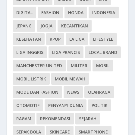
DIGITAL
FASHION
HONDA
INDONESIA
JEPANG
JOGJA
KECANTIKAN
KESEHATAN
KPOP
LA LIGA
LIFESTYLE
LIGA INGGRIS
LIGA PRANCIS
LOCAL BRAND
MANCHESTER UNITED
MILITER
MOBIL
MOBIL LISTRIK
MOBIL MEWAH
MODE DAN FASHION
NEWS
OLAHRAGA
OTOMOTIF
PENYANYI DUNIA
POLITIK
RAGAM
REKOMENDASI
SEJARAH
SEPAK BOLA
SKINCARE
SMARTPHONE