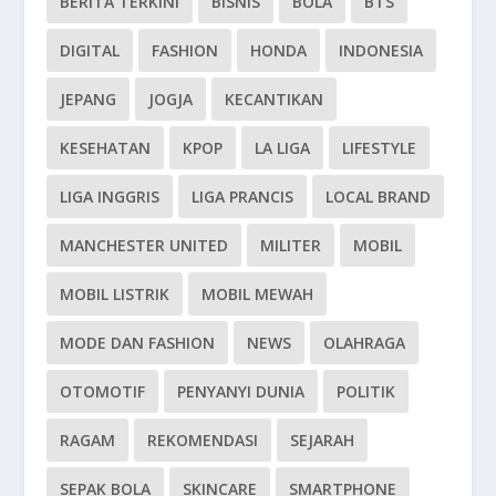
BERITA TERKINI
BISNIS
BOLA
BTS
DIGITAL
FASHION
HONDA
INDONESIA
JEPANG
JOGJA
KECANTIKAN
KESEHATAN
KPOP
LA LIGA
LIFESTYLE
LIGA INGGRIS
LIGA PRANCIS
LOCAL BRAND
MANCHESTER UNITED
MILITER
MOBIL
MOBIL LISTRIK
MOBIL MEWAH
MODE DAN FASHION
NEWS
OLAHRAGA
OTOMOTIF
PENYANYI DUNIA
POLITIK
RAGAM
REKOMENDASI
SEJARAH
SEPAK BOLA
SKINCARE
SMARTPHONE