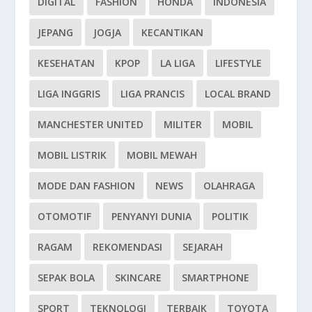
DIGITAL
FASHION
HONDA
INDONESIA
JEPANG
JOGJA
KECANTIKAN
KESEHATAN
KPOP
LA LIGA
LIFESTYLE
LIGA INGGRIS
LIGA PRANCIS
LOCAL BRAND
MANCHESTER UNITED
MILITER
MOBIL
MOBIL LISTRIK
MOBIL MEWAH
MODE DAN FASHION
NEWS
OLAHRAGA
OTOMOTIF
PENYANYI DUNIA
POLITIK
RAGAM
REKOMENDASI
SEJARAH
SEPAK BOLA
SKINCARE
SMARTPHONE
SPORT
TEKNOLOGI
TERBAIK
TOYOTA