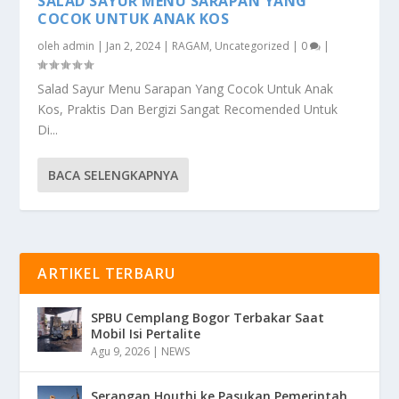
SALAD SAYUR MENU SARAPAN YANG
COCOK UNTUK ANAK KOS
oleh
admin
|
Jan 2, 2024
|
RAGAM
,
Uncategorized
|
0
|
Salad Sayur Menu Sarapan Yang Cocok Untuk Anak
Kos, Praktis Dan Bergizi Sangat Recomended Untuk
Di...
BACA SELENGKAPNYA
ARTIKEL TERBARU
SPBU Cemplang Bogor Terbakar Saat
Mobil Isi Pertalite
Agu 9, 2026
|
NEWS
Serangan Houthi ke Pasukan Pemerintah