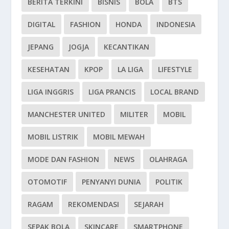
BERITA TERKINI
BISNIS
BOLA
BTS
DIGITAL
FASHION
HONDA
INDONESIA
JEPANG
JOGJA
KECANTIKAN
KESEHATAN
KPOP
LA LIGA
LIFESTYLE
LIGA INGGRIS
LIGA PRANCIS
LOCAL BRAND
MANCHESTER UNITED
MILITER
MOBIL
MOBIL LISTRIK
MOBIL MEWAH
MODE DAN FASHION
NEWS
OLAHRAGA
OTOMOTIF
PENYANYI DUNIA
POLITIK
RAGAM
REKOMENDASI
SEJARAH
SEPAK BOLA
SKINCARE
SMARTPHONE