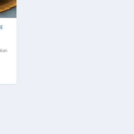
E
ikan