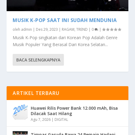
MUSIK K-POP SAAT INI SUDAH MENDUNIA
oleh
admin
|
Des 29, 2023
|
RAGAM
,
TREND
|
0
|
Musik K-Pop singkatan dari Korean Pop Adalah Genre
Musik Populer Yang Berasal Dari Korea Selatan...
BACA SELENGKAPNYA
ARTIKEL TERBARU
Huawei Rilis Power Bank 12.000 mAh, Bisa
Dilacak Saat Hilang
Agu 7, 2026
|
DIGITAL
Timnas Garuda Bawa 24 Pemain Hadapi