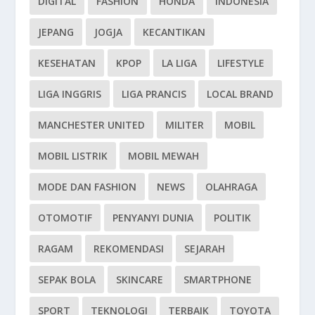
DIGITAL
FASHION
HONDA
INDONESIA
JEPANG
JOGJA
KECANTIKAN
KESEHATAN
KPOP
LA LIGA
LIFESTYLE
LIGA INGGRIS
LIGA PRANCIS
LOCAL BRAND
MANCHESTER UNITED
MILITER
MOBIL
MOBIL LISTRIK
MOBIL MEWAH
MODE DAN FASHION
NEWS
OLAHRAGA
OTOMOTIF
PENYANYI DUNIA
POLITIK
RAGAM
REKOMENDASI
SEJARAH
SEPAK BOLA
SKINCARE
SMARTPHONE
SPORT
TEKNOLOGI
TERBAIK
TOYOTA