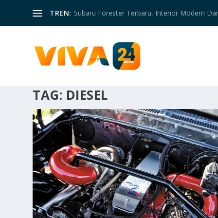
TREN:
Subaru Forester Terbaru, Interior Modern D
TAG:
DIESEL