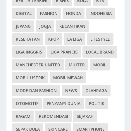
BERITA TERKINI
BISNIS
BOLA
BTS
DIGITAL
FASHION
HONDA
INDONESIA
JEPANG
JOGJA
KECANTIKAN
KESEHATAN
KPOP
LA LIGA
LIFESTYLE
LIGA INGGRIS
LIGA PRANCIS
LOCAL BRAND
MANCHESTER UNITED
MILITER
MOBIL
MOBIL LISTRIK
MOBIL MEWAH
MODE DAN FASHION
NEWS
OLAHRAGA
OTOMOTIF
PENYANYI DUNIA
POLITIK
RAGAM
REKOMENDASI
SEJARAH
SEPAK BOLA
SKINCARE
SMARTPHONE