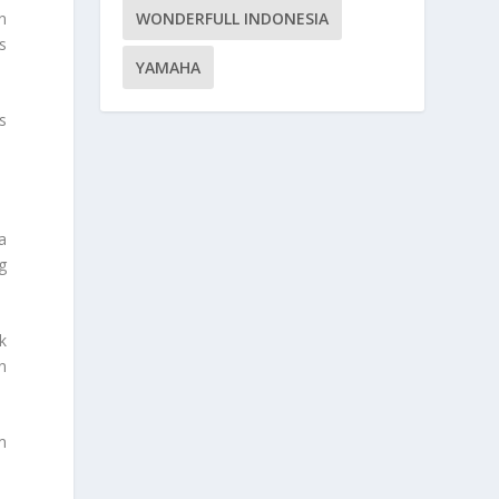
WONDERFULL INDONESIA
n
s
YAMAHA
s
a
g
k
n
m