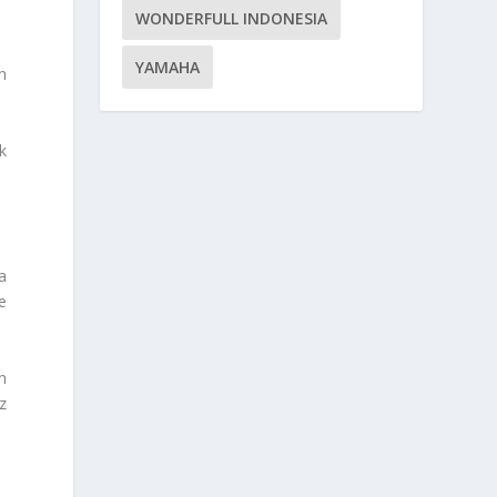
WONDERFULL INDONESIA
YAMAHA
h
k
a
e
n
z