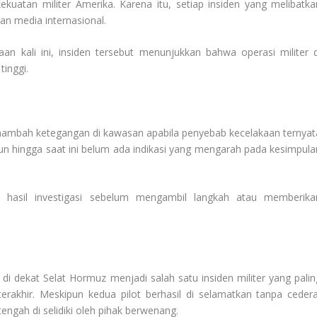
kuatan militer Amerika. Karena itu, setiap insiden yang melibatka
dan media internasional.
an kali ini, insiden tersebut menunjukkan bahwa operasi militer d
tinggi.
enambah ketegangan di kawasan apabila penyebab kecelakaan ternyat
amun hingga saat ini belum ada indikasi yang mengarah pada kesimpula
 hasil investigasi sebelum mengambil langkah atau memberika
 di dekat Selat Hormuz menjadi salah satu insiden militer yang palin
erakhir. Meskipun kedua pilot berhasil di selamatkan tanpa cedera
ngah di selidiki oleh pihak berwenang.