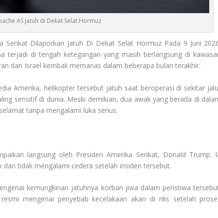
pache AS Jatuh di Dekat Selat Hormuz
 Serikat Dilaporkan Jatuh Di Dekat Selat Hormuz Pada 9 Juni 2026
rena terjadi di tengah ketegangan yang masih berlangsung di kawasa
Iran dan Israel kembali memanas dalam beberapa bulan terakhir.
a Amerika, helikopter tersebut jatuh saat beroperasi di sekitar jalu
paling sensitif di dunia. Meski demikian, dua awak yang berada di dala
 selamat tanpa mengalami luka serius.
mpaikan langsung oleh Presiden Amerika Serikat, Donald Trump. I
 dan tidak mengalami cedera setelah insiden tersebut.
engenai kemungkinan jatuhnya korban jiwa dalam peristiwa tersebut
esmi mengenai penyebab kecelakaan akan di rilis setelah prose