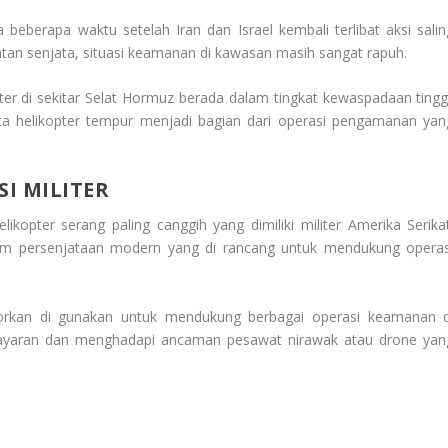
 beberapa waktu setelah Iran dan Israel kembali terlibat aksi salin
tan senjata, situasi keamanan di kawasan masih sangat rapuh.
ter di sekitar Selat Hormuz berada dalam tingkat kewaspadaan tinggi
rta helikopter tempur menjadi bagian dari operasi pengamanan yan
I MILITER
ikopter serang paling canggih yang dimiliki militer Amerika Serikat
stem persenjataan modern yang di rancang untuk mendukung operas
porkan di gunakan untuk mendukung berbagai operasi keamanan d
layaran dan menghadapi ancaman pesawat nirawak atau drone yan