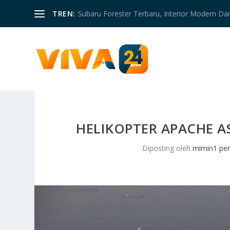
TREN:
Subaru Forester Terbaru, Interior Modern D
HELIKOPTER APACHE A
Diposting oleh
mimin1 pen