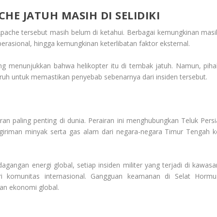
HE JATUH MASIH DI SELIDIKI
 Apache tersebut masih belum di ketahui. Berbagai kemungkinan masi
erasional, hingga kemungkinan keterlibatan faktor eksternal.
g menunjukkan bahwa helikopter itu di tembak jatuh. Namun, piha
ruh untuk memastikan penyebab sebenarnya dari insiden tersebut.
an paling penting di dunia. Perairan ini menghubungkan Teluk Persi
giriman minyak serta gas alam dari negara-negara Timur Tengah k
gangan energi global, setiap insiden militer yang terjadi di kawasa
ri komunitas internasional. Gangguan keamanan di Selat Hormu
dan ekonomi global.